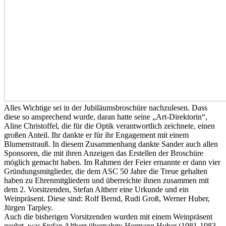
Alles Wichtige sei in der Jubiläumsbroschüre nachzulesen. Dass
diese so ansprechend wurde, daran hatte seine „Art-Direktorin“,
Aline Christoffel, die für die Optik verantwortlich zeichnete, einen
großen Anteil. Ihr dankte er für ihr Engagement mit einem
Blumenstrauß. In diesem Zusammenhang dankte Sander auch allen
Sponsoren, die mit ihren Anzeigen das Erstellen der Broschüre
möglich gemacht haben. Im Rahmen der Feier ernannte er dann vier
Gründungsmitglieder, die dem ASC 50 Jahre die Treue gehalten
haben zu Ehrenmitgliedern und überreichte ihnen zusammen mit
dem 2. Vorsitzenden, Stefan Altherr eine Urkunde und ein
Weinpräsent. Diese sind: Rolf Bernd, Rudi Groß, Werner Huber,
Jürgen Tarpley.
Auch die bisherigen Vorsitzenden wurden mit einem Weinpräsent
geehrt, was Stefan Altherr übernahm; Hermann Huber (1981-1983,