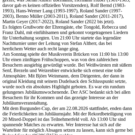
davor gab es keinen offiziellen Vorsitzenden), Rolf Bernd (1983-
1993), Hans-Werner Lang (1993-1997), Roland Sander (1997-
2003), Benno Müller (2003-2011), Roland Sander (2011-2017),
Martin Geyer (2017-2022), Roland Sander (2022 bis jetzt).
Es folgten Grußworte der Ehrengäste, ehe Tongold, Rebecca und
Franz Dahl, mit einfühlsamen und gekonnt vorgetragenen Liedern
für Unterhaltung sorgten. Um 21:00 Uhr startete das legendäre
Nachtturnier unter der Leitung von Stefan Altherr, das bei
herrlichem Wetter auch recht lange ging.
Am Sonntag spielte der Musikverein Brücken von 11:00 bis 13:00
Uhr einen zünftigen Frühschoppen, was von den zahlreichen
Besuchern ausgiebig gewürdigt wurde. Bei Weißwürsten mit süßem
Senf, Brezeln und Weizenbier entwickelte sich erneut eine tolle
Atmosphäre. Mit Björn Weinmann, dem Dirigenten, der dann in
original Kleidung mit seinem Dudelsack den Schlusspunkt setzte,
wurde noch ein absolutes Highlight geboten. Es war ein rundum
gelungenes Jubiläumswochenende. Der ASC bedankt sich bei allen
Besuchern für ihr Kommen und das gezeigte Interesse an der
Jubiläumsveranstaltung.
Mit dem Burgunder-Cup, der am 22.08.2026 stattfindet, enden dann
die Feierlichkeiten im Jubiläumsjahr. Mit der Rekordbeteiligung von
20 Mixed-Doppel ist das Teilnehmerfeld voll. Ab 13:00 Uhr sind
spannende Matches zu erwarten. Wer Interesse hat sich auf die
Warteliste für möglich Absagen setzen zu lassen, kann sich gerne bei